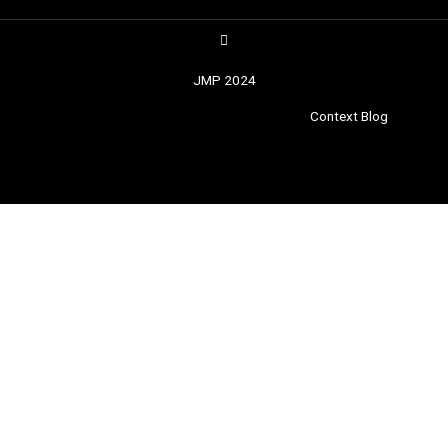
JMP 2024
|
postmagthemes.com
|
Détails du thème
|
Context Blog