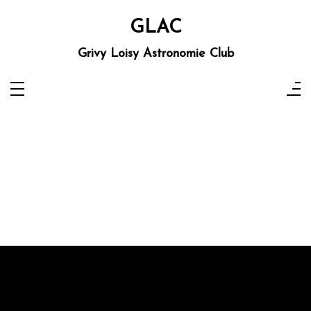
Aller
au
GLAC
contenu
Grivy Loisy Astronomie Club
Grivy Loisy Astronomie Club
GLAC